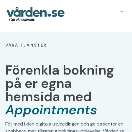
S
k
i
p
t
o
Alla tjänster
c
o
VÅRA TJÄNSTER
n
t
Kontakta oss
e
Förenkla bokning
n
t
på er egna
Hjälp & guider
hemsida med
Logga in
Appointments
Följ med i den digitala utvecklingen och ge patienter en
snabbare, mer tillgänglig bokningsupplevelse. Vården.se