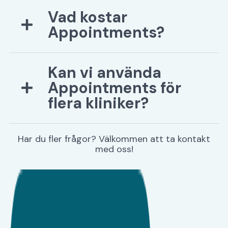
Avbokningar hanteras direkt i ert
Vad kostar
bokningssystem och tiderna blir
automatiskt tillgängliga för andra patienter.
Appointments?
Kontakta oss för en offert som passar just
Kan vi använda
er verksamhet och era behov.
Appointments för
flera kliniker?
Ja, ni kan koppla flera kliniker till samma
Har du fler frågor? Välkommen att ta kontakt
widget och anpassa tjänster för varje klinik.
med oss!