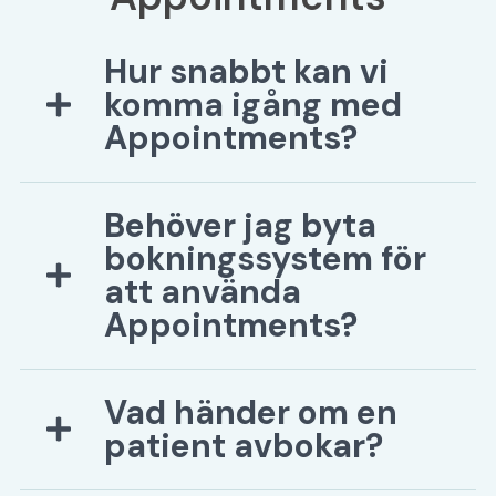
Hur snabbt kan vi
komma igång med
Appointments?
Vi hjälper er med allt från integration till
Behöver jag byta
design, så ni kan vara igång och ta emot
bokningar inom ett par dagar.
bokningssystem för
att använda
Appointments?
Nej, Appointments fungerar med de flesta
Vad händer om en
befintliga bokningssystem och anpassas
efter era behov.
patient avbokar?