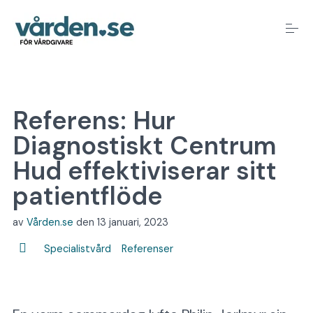
S
k
i
p
t
o
Alla tjänster
c
o
Referens: Hur
n
t
Diagnostiskt Centrum
Kontakta oss
e
n
Hud effektiviserar sitt
t
patientflöde
Hjälp & guider
av
Vården.se
den
13 januari, 2023
Logga in
Specialistvård
Referenser