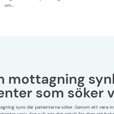
om...
n mottagning synl
enter som söker 
ttagning syns där patienterna söker. Genom att vara m
atienter varje dag och gör det enkelt för dem att boka 