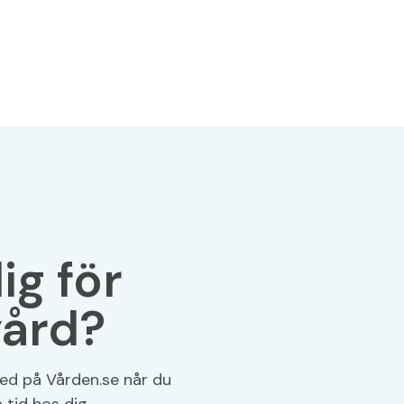
ig för
vård?
ed på Vården.se når du
tid hos dig.