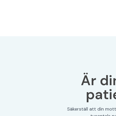
Är di
pati
Säkerställ att din mo
tusentals p