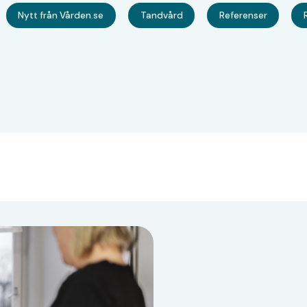
Nytt från Vården.se
Tandvård
Referenser